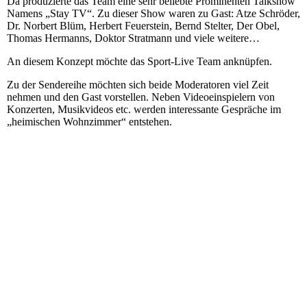
Da produzierte das Team eine sehr beliebte Prominenten Talkshow
Namens „Stay TV“. Zu dieser Show waren zu Gast: Atze Schröder,
Dr. Norbert Blüm, Herbert Feuerstein, Bernd Stelter, Der Obel,
Thomas Hermanns, Doktor Stratmann und viele weitere…
An diesem Konzept möchte das Sport-Live Team anknüpfen.
Zu der Sendereihe möchten sich beide Moderatoren viel Zeit
nehmen und den Gast vorstellen. Neben Videoeinspielern von
Konzerten, Musikvideos etc. werden interessante Gespräche im
„heimischen Wohnzimmer“ entstehen.